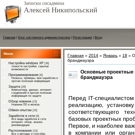
Записки сисадмина
Алексей Никипольский
Главная
|
Блог системного администратора
|
Регистрация
|
Вход
Меню
Главная
»
2014
»
Январь
»
18
» О
брандмауэра
Настройка windows XP
[38]
тонкости настройки, скрытые
возможности
Основные проектные 
Программирование
[8]
брандмауэра
Нюансы, примеры, мои наработки и
прочая полезная информация
Защита
[28]
Компьютера, данных, интернет
соединений и прочая полезная
информация по защите
Перед IT-специалистом
Обзор новинок
[15]
реализацию, установк
Новинки ПО и железа
Обмен опытом
соответствующего тех
[20]
Заработок в сети
[9]
базовых проектных про
Все виды заработка в сети
интернет, обзор, анализ,
Первое, и наиболее важ
рекомендации
Распознование
в компании или орган
[10]
Все о методах и способах