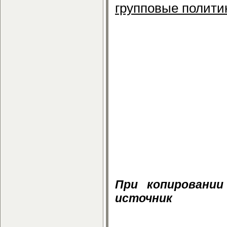
групповые полити
Загрузить, скач
Основные про
создании брандма
Скачать Основны
создании брандма
Основные про
создании брандм
регистрации.
При копировании
источник
Основные проектные ре
download free