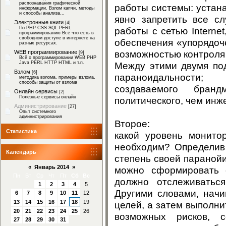
распознавания графической
работы системы: устан
информации. Взлом капчи, методы
и способы анализа...
явно запретить все с
Электронные книги
[4]
работы с сетью Interne
По PHP CSS SQL PERL
программированию Всё что есть в
свободном доступе в интернете на
обеспечения «упорядоч
разных ресурсах.
возможностью контроля
WEB программирование
[9]
Всё о программировании WEB PHP
Между этими двумя под
Java PERL HTTP HTML и т.п.
Взлом
[6]
параноидальности;
методика взлома, примеры взлома,
способы защиты от взлома
создаваемого бранд
Онлайн сервисы
[2]
Полезные сервисы онлайн
политического, чем ин
Администрирование
[27]
Опыт системного
администрирования
Второе:
Статистика
какой уровень монитор
необходим? Определив 
Календарь
степень своей параной
«
Январь 2014
»
можно сформировать с
Пн
Вт
Ср
Чт
Пт
Сб
Вс
должно отслеживаться
1
2
3
4
5
Другими словами, начи
6
7
8
9
10
11
12
13
14
15
16
17
18
19
целей, а затем выполни
20
21
22
23
24
25
26
возможных рисков, с
27
28
29
30
31