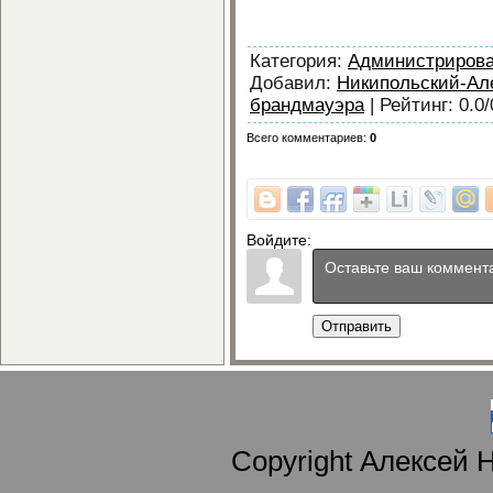
Категория
:
Администриров
Добавил
:
Никипольский-Ал
брандмауэра
|
Рейтинг
:
0.0
/
Всего комментариев
:
0
Войдите:
Отправить
Copyright Алексей 