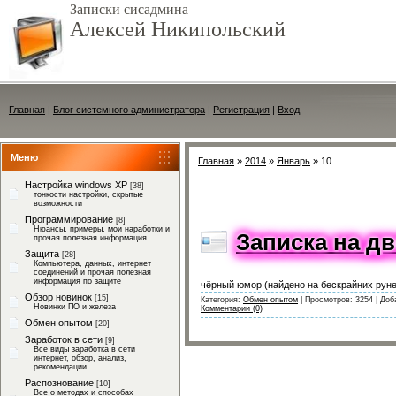
Записки сисадмина
Алексей Никипольский
Главная
|
Блог системного администратора
|
Регистрация
|
Вход
Меню
Главная
»
2014
»
Январь
»
10
Настройка windows XP
[38]
тонкости настройки, скрытые
возможности
Программирование
[8]
Нюансы, примеры, мои наработки и
Записка на д
прочая полезная информация
Защита
[28]
Компьютера, данных, интернет
соединений и прочая полезная
информация по защите
чёрный юмор (найдено на бескрайних рунет
Обзор новинок
[15]
Категория:
Обмен опытом
|
Просмотров:
3254
|
Доб
Новинки ПО и железа
Комментарии (0)
Обмен опытом
[20]
Заработок в сети
[9]
Все виды заработка в сети
интернет, обзор, анализ,
рекомендации
Распознование
[10]
Все о методах и способах