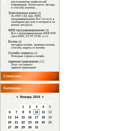
распознавания графической
информации. Взлом капчи, методы
и способы анализа...
Электронные книги
[4]
По PHP CSS SQL PERL
программированию Всё что есть в
свободном доступе в интернете на
разных ресурсах.
WEB программирование
[9]
Всё о программировании WEB PHP
Java PERL HTTP HTML и т.п.
Взлом
[6]
методика взлома, примеры взлома,
способы защиты от взлома
Онлайн сервисы
[2]
Полезные сервисы онлайн
Администрирование
[27]
Опыт системного
администрирования
Статистика
Календарь
«
Январь 2014
»
Пн
Вт
Ср
Чт
Пт
Сб
Вс
1
2
3
4
5
6
7
8
9
10
11
12
13
14
15
16
17
18
19
20
21
22
23
24
25
26
27
28
29
30
31