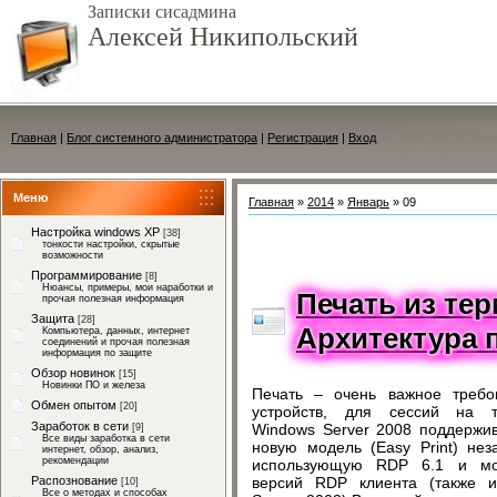
Записки сисадмина
Алексей Никипольский
Главная
|
Блог системного администратора
|
Регистрация
|
Вход
Меню
Главная
»
2014
»
Январь
»
09
Настройка windows XP
[38]
тонкости настройки, скрытые
возможности
Программирование
[8]
Нюансы, примеры, мои наработки и
Печать из те
прочая полезная информация
Защита
[28]
Архитектура 
Компьютера, данных, интернет
соединений и прочая полезная
информация по защите
Обзор новинок
[15]
Новинки ПО и железа
Печать – очень важное требо
Обмен опытом
[20]
устройств, для сессий на т
Заработок в сети
Windows Server 2008 поддержив
[9]
Все виды заработка в сети
новую модель (Easy Print) нез
интернет, обзор, анализ,
рекомендации
использующую RDP 6.1 и мо
Распознование
версий RDP клиента (также и
[10]
Все о методах и способах