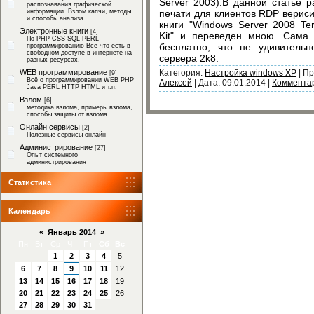
Server 2003).В данной статье 
распознавания графической
информации. Взлом капчи, методы
печати для клиентов RDP верисии
и способы анализа...
книги "Windows Server 2008 Ter
Электронные книги
[4]
Kit" и переведен мною. Сама 
По PHP CSS SQL PERL
бесплатно, что не удивительн
программированию Всё что есть в
свободном доступе в интернете на
сервера 2k8.
разных ресурсах.
WEB программирование
Категория:
Настройка windows XP
|
Пр
[9]
Всё о программировании WEB PHP
Алексей
|
Дата:
09.01.2014
|
Комментар
Java PERL HTTP HTML и т.п.
Взлом
[6]
методика взлома, примеры взлома,
способы защиты от взлома
Онлайн сервисы
[2]
Полезные сервисы онлайн
Администрирование
[27]
Опыт системного
администрирования
Статистика
Календарь
«
Январь 2014
»
Пн
Вт
Ср
Чт
Пт
Сб
Вс
1
2
3
4
5
6
7
8
9
10
11
12
13
14
15
16
17
18
19
20
21
22
23
24
25
26
27
28
29
30
31