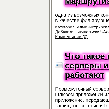
маршрутиз
одна из возможных кон
в качестве фильтрующе
Категория:
Администриров
Добавил:
Никипольский-Ал
Комментарии (0)
Что такое
серверы и
работают
Промежуточный сервер
шлюзом приложений ил
приложение, передаю
защищенной сетью и Int