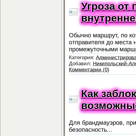
Угроза от 
внутренне
Обычно маршрут, по ко
отправителя до места 
промежуточными маршр
Категория:
Администриров
Добавил:
Никипольский-Ал
Комментарии (0)
Как забло
возможны
Для брандмауэров, при
безопасность...