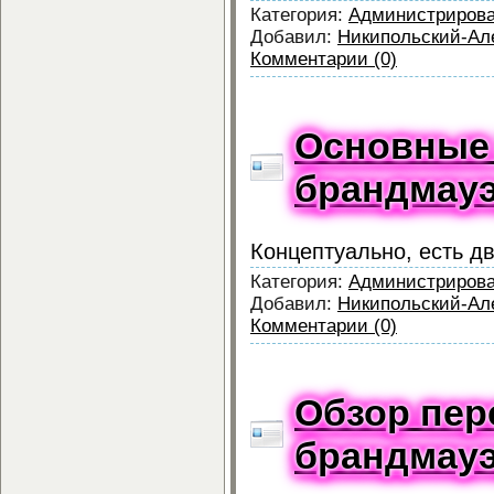
Категория:
Администриров
Добавил:
Никипольский-Ал
Комментарии (0)
Основные
брандмау
Концептуально, есть д
Категория:
Администриров
Добавил:
Никипольский-Ал
Комментарии (0)
Обзор пе
брандмау