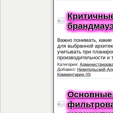
Критичные
брандмау
Важно понимать, какие
для выбранной архитек
учитывать при планиро
производительности и т.
Категория:
Администриров
Добавил:
Никипольский-Ал
Комментарии (0)
Основные
фильтров