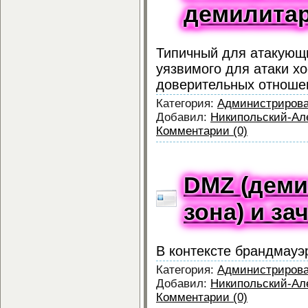
демилита
Типичный для атакующи
уязвимого для атаки х
доверительных отноше
Категория:
Администриров
Добавил:
Никипольский-Ал
Комментарии (0)
DMZ (деми
зона) и за
В контексте брандмауэр
Категория:
Администриров
Добавил:
Никипольский-Ал
Комментарии (0)