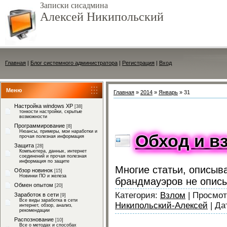
Записки сисадмина
Алексей Никипольский
Главная
|
Блог системного администратора
|
Регистрация
|
Вход
Меню
Главная
»
2014
»
Январь
»
31
Настройка windows XP
[38]
тонкости настройки, скрытые
возможности
Программирование
[8]
Нюансы, примеры, мои наработки и
Обход и вз
прочая полезная информация
Защита
[28]
Компьютера, данных, интернет
соединений и прочая полезная
информация по защите
Многие статьи, описы
Обзор новинок
[15]
Новинки ПО и железа
брандмауэров не описы
Обмен опытом
[20]
Категория:
Взлом
|
Просмот
Заработок в сети
[9]
Все виды заработка в сети
Никипольский-Алексей
|
Да
интернет, обзор, анализ,
рекомендации
Распознование
[10]
Все о методах и способах