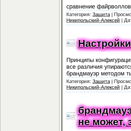
сравнение файрволлов 
Категория:
Защита
|
Просмо
Никипольский-Алексей
|
Да
Настройки
Принципы конфигурации
все различия упираютс
брандмауэр методом ты
Категория:
Защита
|
Просмо
Никипольский-Алексей
|
Да
брандмауэ
не может, 