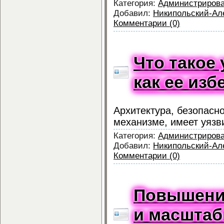
Категория:
Администриров
Добавил:
Никипольский-Ал
Комментарии (0)
Что такое 
как ее изб
Архитектура, безопасн
механизме, имеет уязви
Категория:
Администриров
Добавил:
Никипольский-Ал
Комментарии (0)
Повышени
и масштаб