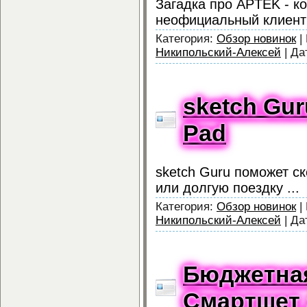
Загадка про APTEK - к
неофициальный клиен
Категория:
Обзор новинок
|
Никипольский-Алексей
|
Да
sketch Gur
Pad
sketch Guru поможет с
или долгую поездку ...
Категория:
Обзор новинок
|
Никипольский-Алексей
|
Да
Бюджетная
Смартшет 