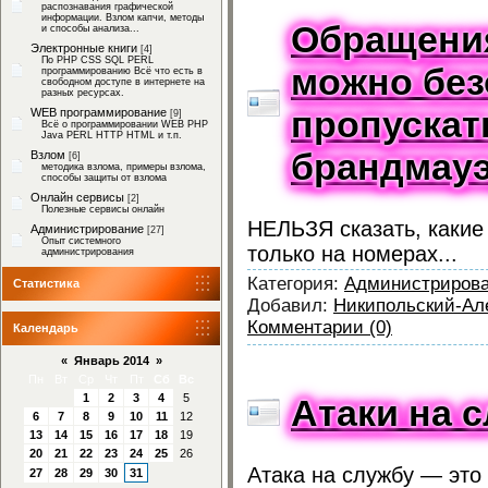
распознавания графической
информации. Взлом капчи, методы
Обращения
и способы анализа...
Электронные книги
[4]
По PHP CSS SQL PERL
можно без
программированию Всё что есть в
свободном доступе в интернете на
разных ресурсах.
пропускат
WEB программирование
[9]
Всё о программировании WEB PHP
Java PERL HTTP HTML и т.п.
брандмау
Взлом
[6]
методика взлома, примеры взлома,
способы защиты от взлома
Онлайн сервисы
[2]
Полезные сервисы онлайн
НЕЛЬЗЯ сказать, какие
Администрирование
[27]
Опыт системного
только на номерах...
администрирования
Категория:
Администриров
Статистика
Добавил:
Никипольский-Ал
Комментарии (0)
Календарь
«
Январь 2014
»
Пн
Вт
Ср
Чт
Пт
Сб
Вс
1
2
3
4
5
Атаки на 
6
7
8
9
10
11
12
13
14
15
16
17
18
19
20
21
22
23
24
25
26
Атака на службу — это 
27
28
29
30
31