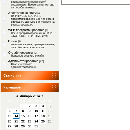
распознавания графической
информации. Взлом капчи, методы
и способы анализа...
Электронные книги
[4]
По PHP CSS SQL PERL
программированию Всё что есть в
свободном доступе в интернете на
разных ресурсах.
WEB программирование
[9]
Всё о программировании WEB PHP
Java PERL HTTP HTML и т.п.
Взлом
[6]
методика взлома, примеры взлома,
способы защиты от взлома
Онлайн сервисы
[2]
Полезные сервисы онлайн
Администрирование
[27]
Опыт системного
администрирования
Статистика
Календарь
«
Январь 2014
»
Пн
Вт
Ср
Чт
Пт
Сб
Вс
1
2
3
4
5
6
7
8
9
10
11
12
13
14
15
16
17
18
19
20
21
22
23
24
25
26
27
28
29
30
31