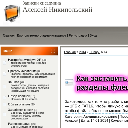
Записки сисадмина
Алексей Никипольский
Главная
|
Блог системного администратора
|
Регистрация
|
Вход
Меню
Главная
»
2014
»
Январь
»
14
Настройка windows XP
[38]
тонкости настройки, скрытые
возможности
Программирование
[8]
Нюансы, примеры, мои наработки и
Как заставит
прочая полезная информация
Защита
[28]
разделы фле
Компьютера, данных, интернет
соединений и прочая полезная
информация по защите
Обзор новинок
[15]
Новинки ПО и железа
Захотелось как-то мне разбить с
Обмен опытом
[20]
— 1ГБ с FAT16, чтобы линукс с н
Заработок в сети
чтобы файлы большое можно было
[9]
Все виды заработка в сети
интернет, обзор, анализ,
Категория:
Администрирование
|
Прос
рекомендации
Алексей
|
Дата:
14.01.2014
|
Комментар
Распознование
[10]
Все о методах и способах