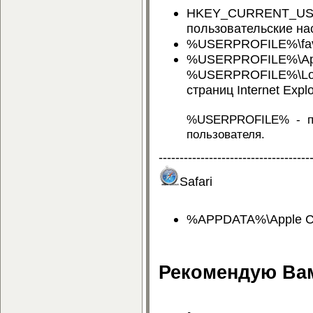
HKEY_CURRENT_USER
пользовательские нас
%USERPROFILE%\favor
%USERPROFILE%\AppDa
%USERPROFILE%\Loca
страниц Internet Explo
%USERPROFILE% - пе
пользователя.
------------------------------------
Safari
%APPDATA%\Apple Comp
Рекомендую Вам