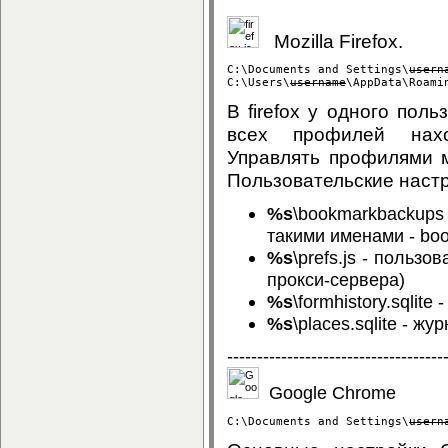
Mozilla Firefox.
C:\Documents and Settings\
usern
C:\Users\
username
\AppData\Roami
В firefox у одного пол
всех профилей находи
Управлять профилями мо
Пользовательские настр
%s
\bookmarkbackups 
такими именами - bo
%s
\prefs.js - польз
прокси-сервера)
%s
\formhistory.sqlit
%s
\places.sqlite - ж
------------------------------------
Google Chrome
C:\Documents and Settings\
usern