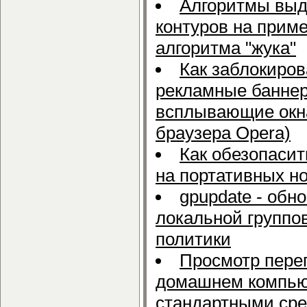
Алгоритмы вы
контуров на прим
алгоритма "жука"
Как заблокиров
рекламные банне
всплывающие окн
браузера Opera)
Как обезопаси
на портативных н
gpupdate - обн
локальной группо
политики
Просмотр пере
домашнем компью
стандартными сре