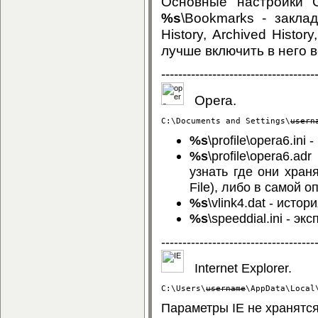
%s
\Bookmarks - закладки. История Google Chrome хранится в файлах
History, Archived History, History Index *. Если надумаете делать бэкап, то
лучше включи
------------------------------------
Opera.
C:\Documents and Settings\
usern
%s
\profile\opera6.in
%s
\profile\opera6.adr - закладки.
узнать где они хранятся можно в файле
%s
\vlink4.dat - ист
%s
\speeddial.ini - э
------------------------------------
Internet Explorer.
C:\Users\
username
\AppData\Local
Параметры IE не хранятся 