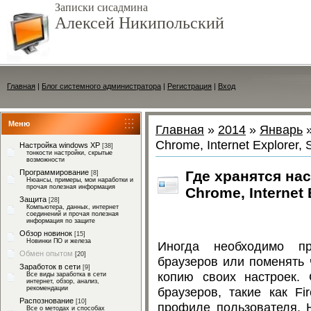
Записки сисадмина
Алексей Никипольский
Главная
|
Блог системного администратора
|
Регистрация
|
Вход
Меню
Главная
»
2014
»
Январь
Chrome, Internet Explorer, S
Настройка windows XP
[38]
тонкости настройки, скрытые
возможности
Где хранятся нас
Программирование
[8]
Нюансы, примеры, мои наработки и
прочая полезная информация
Chrome, Internet 
Защита
[28]
Компьютера, данных, интернет
соединений и прочая полезная
информация по защите
Обзор новинок
[15]
Новинки ПО и железа
Иногда необходимо пр
Обмен опытом
[20]
браузеров или поменять чего-нить ручками, ну, или сделать резервную
Заработок в сети
[9]
копию своих настроек. Сделать это не сложно, ведь большинство
Все виды заработка в сети
интернет, обзор, анализ,
браузеров, такие как Firefox, Chrome, Opera настройки хранят в файлах в
рекомендации
Распознование
[10]
профиле пользователя. Ниже набросал табличку и краткое описание файлов
Все о методах и способах