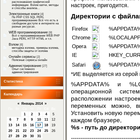
распознавания графической
настроек, пригодится.
информации. Взлом капчи, методы
и способы анализа...
Электронные книги
[4]
Директории с файла
По PHP CSS SQL PERL
программированию Всё что есть в
свободном доступе в интернете на
разных ресурсах.
Firefox
%APPDATA%\M
WEB программирование
[9]
Всё о программировании WEB PHP
Chrome
%LOCALAPPDA
Java PERL HTTP HTML и т.п.
Взлом
[6]
Opera
%APPDATA%\
методика взлома, примеры взлома,
способы защиты от взлома
IE
HKEY_CURREN
Онлайн сервисы
[2]
Полезные сервисы онлайн
Safari
%APPDATA%\A
Администрирование
[27]
Опыт системного
администрирования
Статистика
%APPDATA% и %LO
операционной системы Windows. Хранят в себе информацию
Календарь
расположении настроек различных программ. Посмотреть полный спи
«
Январь 2014
»
переменных можно, выполнив в cmd, команд
Пн
Вт
Ср
Чт
Пт
Сб
Вс
Установить новую переменную - "set varname=va
1
2
3
4
5
каждом браузере,
6
7
8
9
10
11
12
13
14
15
16
17
18
19
%s - путь до директор
20
21
22
23
24
25
26
27
28
29
30
31
------------------------------------