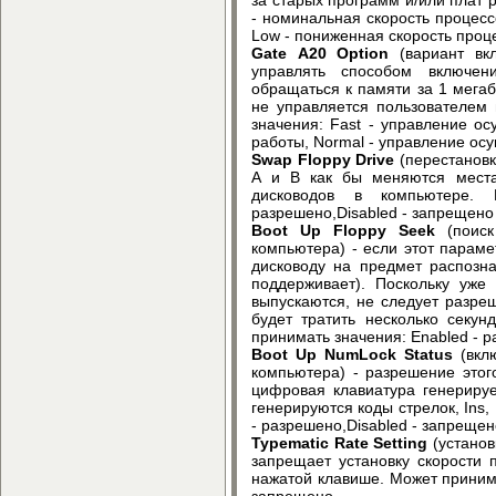
- номинальная скорость процес
Low - пониженная скорость проц
Gate A20 Option
(вариант вк
управлять способом включе
обращаться к памяти за 1 мега
не управляется пользователем 
значения: Fast - управление ос
работы, Normal - управление ос
Swap Floppy Drive
(перестановк
A и B как бы меняются места
дисководов в компьютере. 
разрешено,Disabled - запрещено
Boot Up Floppy Seek
(поиск
компьютера) - если этот парам
дисководу на предмет распозн
поддерживает). Поскольку уже
выпускаются, не следует разреш
будет тратить несколько секу
принимать значения: Enabled - 
Boot Up NumLock Status
(вкл
компьютера) - разрешение это
цифровая клавиатура генериру
генерируются коды стрелок, Ins,
- разрешено,Disabled - запрещен
Typematic Rate Setting
(установ
запрещает установку скорости 
нажатой клавише. Может принима
запрещено