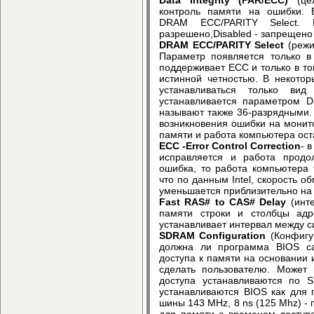
контроль памяти на ошибки. 
DRAM ECC/PARITY Select. 
разрешено,Disabled - запрещено
DRAM ECC/PARITY Select
(режи
Параметр появляется только в 
поддерживает ECC и только в то
истинной четностью. В некото
устанавливаться только ви
устанавливается параметром Da
называют также 36-разрядными. 
возникновения ошибки на монит
памяти и работа компьютера ос
ECC -Error Control Correction
- 
исправляется и работа продо
ошибка, то работа компьютера 
что по данным Intel, скорость 
уменьшается приблизительно на
Fast RAS# to CAS# Delay
(инте
памяти строки и столбцы адр
устанавливает интервал между 
SDRAM Configuration
(Конфигу
должна ли программа BIOS са
доступа к памяти на основании
сделать пользователю. Может
доступа устанавливаются по 
устанавливаются BIOS как для 
шины 143 MHz, 8 ns (125 Mhz) -
для памяти с временем доступа