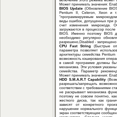
Может принимать значения: Enab
BIOS Update
(Обновление BIOS)
Pentium II, Celeron, Xeon и 
"программируемым микрокодом"
виды ошибок, допущенных при ра
счет изменения микрокода. 
загружаются в процессор после
BIOS. Именно поэтому BIOS д
необходимо регулярно обновля
разрешено,Disabled - запрещено
CPU Fast String
(Быстрые опе
параметра позволяет использо
архитектуры семейства Pentium Pr
возможность кэширования операц
в самой программе должны быт
механизма. Эти условия указаны
семейства. Параметр рекоменд
Может принимать значения: Enab
HDD S.M.A.R.T Capability
(Воз
разрешать/запрещать возможнос
соответствии с требованиями ста
не раскрывают механизма функц
поэтому не совсем понятно, к
жесткого диска, так как гран
зависят от конкретного про
нарушении нормального функци
экран соответствующее сообщен
компьютера. Следует учесть,