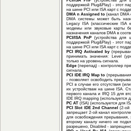
поддержкой Plug&Play) - этот па
на шине PCI или ISA карт с подд
DMA n Assigned to
(канал DMA с
DMA системы может быть назн
Legacy ISA (классические ISA 
модемы или звуковые карты бе
назначения каналов DMA в соотв
PCI/ISA PnP
(устройства для
поддержкой Plug&Play) - этот па
на шине PCI или ISA карт с подд
PCI IRQ Activated by
(прерыван
принимать значения: Level (у
только на уровень сигнала.
Edge
(перепад) - контроллер пр
сигнала.
PCI IDE IRQ Map to
(прерывания 
- позволяет освободить прерыв
PCI в случае его отсутствия (ил
их устройствам на шине ISA. С
первого канала и IRQ 15 для вт
IDE IRQ mapping (используется д
PC AT
(ISA) (используется для IS
PCI Slot IDE 2nd Channel
(2-ой 
запрещает 2-ой канал контролл
для освобождения прерывания, з
второму каналу ничего не подк
разрешено, Disabled - запрещен
IRQ n Used By ISA
(прерывани