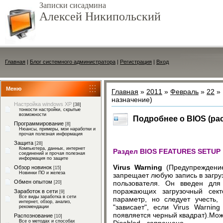
Записки сисадмина
Алексей Никипольский
Главная
|
Блог системного администратора
|
Регистрация
|
Вход
Меню
Главная
»
2011
»
Февраль
»
22
» 
назначение)
Настройка windows XP
[38]
тонкости настройки, скрытые
возможности
Подробнее о BIOS (ра
Программирование
[8]
Нюансы, примеры, мои наработки и
прочая полезная информация
Защита
[28]
Компьютера, данных, интернет
Раздел BIOS FEATURES SETUP
соединений и прочая полезная
информация по защите
Virus Warning
(Предупреждение
Обзор новинок
[15]
Новинки ПО и железа
запрещает любую запись в загру
Обмен опытом
пользователя. Он введен для
[20]
поражающих загрузочный сект
Заработок в сети
[9]
Все виды заработка в сети
параметр, но следует учесть,
интернет, обзор, анализ,
"зависает", если Virus Warnin
рекомендации
появляется черный квадрат).Мож
Распознование
[10]
Все о методах и способах
Disabled - запрещено