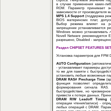
в случае применения каких-ли
ROM. Параметр принимает зн
зависимости от производителя м
MPS 1.4 Support
(поддержка реж
BIOS материнских плат, допус
Выбор режима влияет на ра
запрещении устанавливается ре
Windows можно устанавливать л
Novell Netware рекомендуется E
разрешено, Disabled - запрещено
Раздел CHIPSET FEATURES SE
Установка параметров для FPM
AUTO Configuration
(автоматиче
- устанавливает парамеры досту
то же для памяти с быстродейст
установить любые возможные па
DRAM RAS# Precharge Time
(вр
функция позволяет определит
формирования сигнала RAS. 
быстродействие, но чрезмерно
привести к потере данных. Прини
DRAM R/W Leadoff Timing
(
операции чтения/записи) - опр
любых операций с DRAM. Параме
тактов для чтения и семь тактов