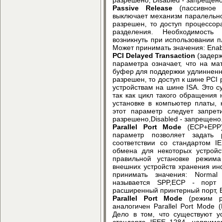
Passive Release
(пассивное 
выключает механизм паралельно
разрешен, то доступ процессор
разделения. Необходимость
возникнуть при использовании 
Может принимать значения: Enab
PCI Delayed Transaction
(задерж
параметра означает, что на ма
буфер для поддержки удлинненно
разрешен, то доступ к шине PCI
устройствам на шине ISA. Это с
так как цикл такого обращения 
установке в компьютер платы,
этот параметр следует запрет
разрешено,Disabled - запрещено
Parallel Port Mode
(ECP+EPP)
параметр позволяет задать
соответствии со стандартом I
обмена для некоторых устройс
правильной установке режим
внешних устройств хранения ин
принимать значения: Normal
называется SPP,ECP - порт
расширенный принтерный порт, 
Parallel Port Mode
(режим ра
аналогичен Parallel Port Mode
Дело в том, что существуют у
стандарта IEEE 1284, наприме