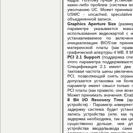
каких-либо проблем (система мо
умолчанию UC. Может принимать
USWC - uncached, speculative
объединенной записи.
Graphics Aperture Size
(размер
параметре указывается мак
использования видеокартой с 
устанавливаемое по включе
инициализации BIOS'ом прини
материнской платы (как пра
графической апертуры 4 MB, 8 M
PCI 2.1 Support
(поддержка спе
этого параметра поддерживают
Спецификация 2.1 имеет два 
тактовая частота шины увеличен
PCI, позволяющий снять огран
допускается установка не бол
параметр имеет смысл только 
PCI платы (как правило, они воз
Может принимать значения: Enab
8 Bit I/O Recovery Time
(вр
устройств) - Параметр измеряет
задержку система будет устан
запись устройства (или, как п
задержка необходима, так как ци
существенно дольше, чем дл
устройства ввода/вывода сам
разрядных устройств ввода/выв