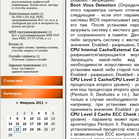
распознавания графической
Boot Virus Detection
(Определе
информации. Взлом капчи, методы
и способы анализа...
этого параметра сильно отлича
Электронные книги
следующем - если этот параме
[4]
По PHP CSS SQL PERL
системы BIOS переписывает заг
программированию Всё что есть в
свободном доступе в интернете на
его там. После установки пар
разных ресурсах.
загружать систему с жесткого ди
WEB программирование
[9]
от сохраненного в памяти. Да
Всё о программировании WEB PHP
Java PERL HTTP HTML и т.п.
либо загрузить систему с жестк
значения: Enabled - разрешено, 
Взлом
[6]
методика взлома, примеры взлома,
CPU Internal Cache/External C
способы защиты от взлома
разрешается/запрещается вн
Онлайн сервисы
[2]
Запрещать какой-либо вид
Полезные сервисы онлайн
необходимости искусственно з
Администрирование
[27]
установке какой либо старой п
Опыт системного
администрирования
Enabled - разрешено, Disabled -
CPU Level 1 Cache/CPU Level 
Статистика
процессора второго уровня) - 
или кэш процессора второго уро
Календарь
(Pentium II, Deshutes и т.п.). 
только в случае необходимости
«
Февраль 2011
»
например, при установке как
Пн
Вт
Ср
Чт
Пт
Сб
Вс
принимать значения: Enabled - р
1
2
3
4
5
6
CPU Level 2 Cache ECC Check
(
уровня) - параметр может прис
7
8
9
10
11
12
13
архитектуры Pentium II. Разреша
14
15
16
17
18
19
20
установленный процессор класса
21
22
23
24
25
26
27
с возможностью ECC контроля. 
28
включение этого режима может 