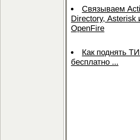
Связываем Act
Directory, Asterisk 
OpenFire
Как поднять Т
бесплатно ...
Загрузить, скача
Подробнее о B
назначение) беспл
Скачать Подробне
назначение) бесп
Подробнее о B