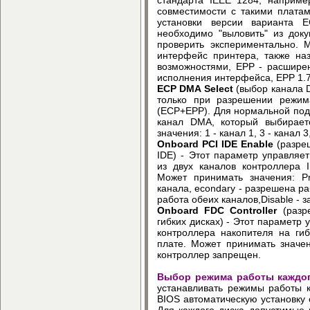
совместимости с такими плата
установки версии варианта 
необходимо "выловить" из док
проверить экспериментально. 
интерфейс принтера, также на
возможностями, EPP - расширен
исполнения интерфейса, EPP 1.7
ECP DMA Select
(выбор канала 
только при разрешении режим
(ECP+EPP). Для нормальной под
канал DMA, который выбирает
значения: 1 - канал 1, 3 - канал
Onboard PCI IDE Enable
(разре
IDE) - Этот параметр управля
из двух каналов контроллера 
Может принимать значения: Pr
канала, econdary - разрешена ра
работа обеих каналов,Disable - 
Onboard FDC Controller
(разр
гибких дисках) - Этот парамет
контроллера накопителя на гиб
плате. Может принимать значен
контроллер запрещен.
Выбор режима работы каждог
устанавливать режимы работы 
BIOS автоматическую установку 
Для каждого диска допустимые