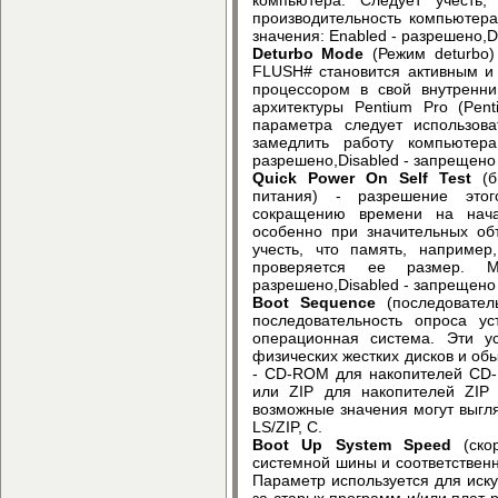
производительность компьютер
значения: Enabled - разрешено,D
Deturbo Mode
(Режим deturbo)
FLUSH# становится активным и
процессором в свой внутренни
архитектуры Pentium Pro (Pent
параметра следует использова
замедлить работу компьютер
разрешено,Disabled - запрещен
Quick Power On Self Test
(
питания) - разрешение этог
сокращению времени на нача
особенно при значительных об
учесть, что память, например
проверяется ее размер. М
разрешено,Disabled - запрещено
Boot Sequence
(последователь
последовательность опроса ус
операционная система. Эти у
физических жестких дисков и об
- CD-ROM для накопителей CD-
или ZIP для накопителей ZIP
возможные значения могут выгляд
LS/ZIP, C.
Boot Up System Speed
(ско
системной шины и соответствен
Параметр используется для иску
за старых программ и/или плат 