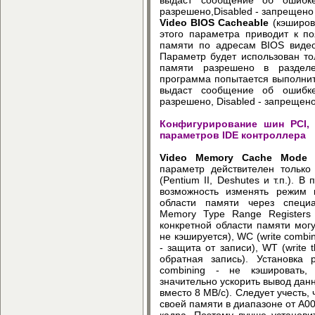
разрешено,Disabled - запрещено
Video BIOS Cacheable
(кэширов
этого параметра приводит к п
памяти по адресам BIOS виде
Параметр будет использован то
памяти разрешено в разделе
программа попытается выполнит
выдаст сообщение об ошибке
разрешено, Disabled - запрещен
Конфигурирование шин PCI, 
параметров IDE контроллера
Video Memory Cache Mode
(
параметр действителен только
(Pentium II, Deshutes и т.п.). 
возможность изменять режим 
области памяти через специ
Memory Type Range Register
конкретной области памяти мог
не кэшируется), WC (write combin
- защита от записи), WT (write 
обратная запись). Установка 
combining - не кэшировать,
значительно ускорить вывод данн
вместо 8 MB/c). Следует учесть,
своей памяти в диапазоне от A0
кадра. Поэтому лучше установ