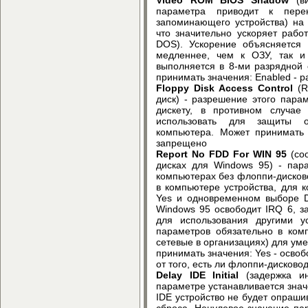
параметра приводит к пере
запоминающего устройства) на
что значительно ускоряет рабо
DOS). Ускорение объясняется
медленнее, чем к ОЗУ, так и
выполняется в 8-ми разрядной с
принимать значения: Enabled - р
Floppy Disk Access Control
(R
диск) - разрешение этого пар
дискету, в противном случае
использовать для защиты о
компьютера. Может принимать 
запрещено
Report No FDD For WIN 95
(соо
дисках для Windows 95) - пара
компьютерах без флоппи-дисков
в компьютере устройства, для 
Yes и одновременном выборе Di
Windows 95 освободит IRQ 6, 
для использования другими у
параметров обязательно в ком
сетевые в организациях) для ум
принимать значения: Yes - освоб
от того, есть ли флоппи-дисковод
Delay IDE Initial
(задержка ин
параметре устанавливается значе
IDE устройство не будет опраши
сброса. Ненулевое значение па