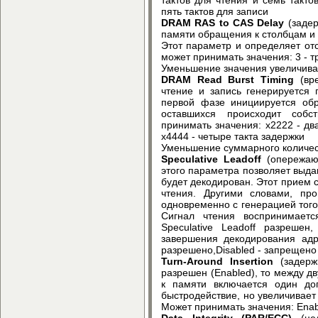
пять тактов для записи
DRAM RAS to CAS Delay
(задер
памяти обращения к столбцам и 
Этот параметр и определяет отс
может принимать значения: 3 - тр
Уменьшение значения увеличива
DRAM Read Burst Timing
(вре
чтение и запись генерируется
первой фазе инициируется обр
оставшихся происходит собс
принимать значения: x2222 - два
x4444 - четыре такта задержки
Уменьшение суммарного количест
Speculative Leadoff
(опережаю
этого параметра позволяет выда
будет декодирован. Этот прием
чтения. Другими словами, про
одновременно с генерацией того
Сигнал чтения воспринимает
Speculative Leadoff разрешен
завершения декодирования адр
разрешено,Disabled - запрещено
Turn-Around Insertion
(задерж
разрешен (Enabled), то между 
к памяти включается один до
быстродействие, но увеличивает
Может принимать значения: Enab
Data Integrity (PAR/ECC)
(цел