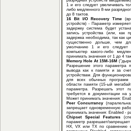
1 и его следует увеличивать то
либо медленного 8-ми разрядног
до 8 тактов.
16 Bit I/O Recovery Time
(вр
устройств) - Параметр измеряет
задержку система будет устан
запись устройства (или, как п
задержка необходима, так как ци
существенно дольше, чем дл
умолчанию 1 и его следует у
компьютер какого-либо медлен
принимать значения от 1 до 4 так
Memory Hole At 15M-16M
("дырк
Разрешение этого параметра п
вывода как к памяти и за счет
устройствам. Для функциониров
для всех обычных программ 
области памяти (15-ый мегабай
параметра. Разрешать этот п
требуется в документации на 
Может принимать значения: Enab
Peer Concurrancy
(паралельна
запрещает одновременную работ
принимать значения: Enabled - р
Chipset Special Features
(спе
параметр разрешает/запрещает
HX, VX или TX по сравнению с
разрешено, Disabled - запрещен