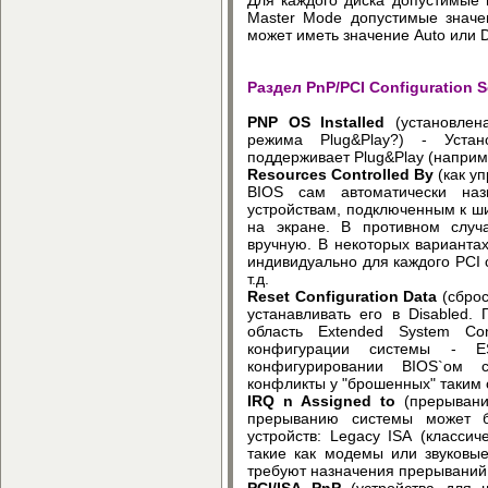
Master Mode допустимые значе
может иметь значение Auto или D
Раздел PnP/PCI Configuration 
PNP OS Installed
(установле
режима Plug&Play?) - Устан
поддерживает Plug&Play (наприм
Resources Controlled By
(как у
BIOS сам автоматически на
устройствам, подключенным к ши
на экране. В противном случ
вручную. В некоторых варианта
индивидуально для каждого PCI сл
т.д.
Reset Configuration Data
(сброс
устанавливать его в Disabled.
область Extended System Co
конфигурации системы - 
конфигурировании BIOS`ом 
конфликты у "брошенных" таким 
IRQ n Assigned to
(прерывани
прерыванию системы может б
устройств: Legacy ISA (класси
такие как модемы или звуковые
требуют назначения прерываний 
PCI/ISA PnP
(устройства для 