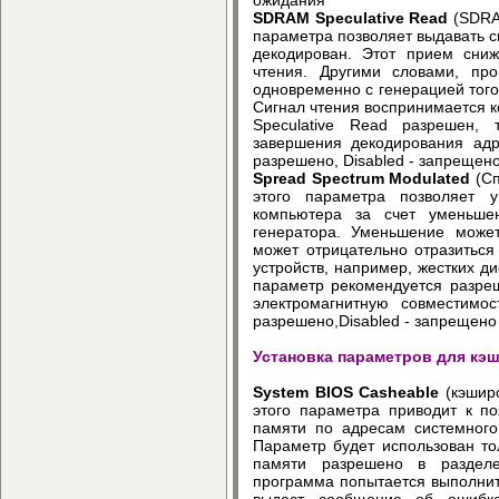
SDRAM Speculative Read
(SDRA
параметра позволяет выдавать с
декодирован. Этот прием сни
чтения. Другими словами, про
одновременно с генерацией того
Сигнал чтения воспринимается
Speculative Read разрешен,
завершения декодирования адр
разрешено, Disabled - запрещен
Spread Spectrum Modulated
(Сп
этого параметра позволяет у
компьютера за счет уменьшен
генератора. Уменьшение может
может отрицательно отразиться
устройств, например, жестких д
параметр рекомендуется разре
электромагнитную совместимос
разрешено,Disabled - запрещено
Установка параметров для к
System BIOS Casheable
(кэширо
этого параметра приводит к п
памяти по адресам системног
Параметр будет использован то
памяти разрешено в разделе
программа попытается выполнит
выдаст сообщение об ошибке