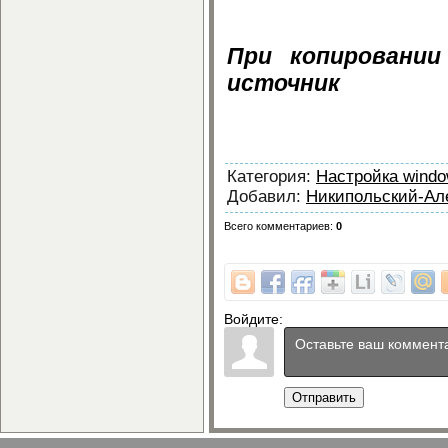
назначение) беспл
При копировании
источник
Подробнее о BIOS (расшифр
Категория
:
Настройка wind
Добавил
:
Никипольский-Ал
Всего комментариев
:
0
Войдите:
Отправить