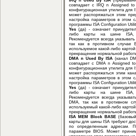
совпадает с IRQ n Assigned to
конфигурационная утилита для IS
может распоряжаться этим пр
настройка параметров в этом 
программы ISA Configuration Utility
Yes
(да) - означает принудит
либо карты на шине ISA, 
Рекомендуется всегда указывать
так как в противном случае 
используемое какой-либо картой 
прекращение нормальной работ
DMA n Used By ISA
(канал DM
совпадает с DMA n Assigned to
конфигурационная утилита для IS
может распоряжаться этим ка
настройка параметров в этом 
программы ISA Configuration Utility
Yes
(да) - означает принудит
либо карты на шине ISA, 
Рекомендуется всегда указыва
DMA, так как в противном сл
используемый какой-либо картой 
прекращение нормальной работ
ISA MEM Block BASE
(базовый
карты для шины ISA требуют дос
по определенным адресам. П
параметре BIOS. Может принима
управление этим параметром на