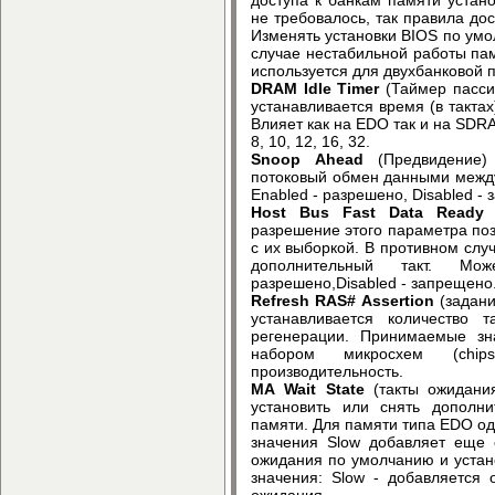
не требовалось, так правила до
Изменять установки BIOS по умо
случае нестабильной работы пам
используется для двухбанковой па
DRAM Idle Timer
(Таймер пасси
устанавливается время (в тактах
Влияет как на EDO так и на SDRA
8, 10, 12, 16, 32.
Snoop Ahead
(Предвидение)
потоковый обмен данными между
Enabled - разрешено, Disabled -
Host Bus Fast Data Ready
(
разрешение этого параметра по
с их выборкой. В противном слу
дополнительный такт. Мо
разрешено,Disabled - запрещено
Refresh RAS# Assertion
(задани
устанавливается количество т
регенерации. Принимаемые зн
набором микросхем (chip
производительность.
MA Wait State
(такты ожидани
установить или снять дополн
памяти. Для памяти типа EDO оди
значения Slow добавляет еще 
ожидания по умолчанию и устано
значения: Slow - добавляется о
ожидания