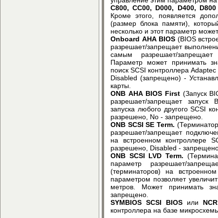
C800, CC00, D000, D400, D800
Кроме этого, появляется доп
(размер блока памяти), которы
несколько и этот параметр может
Onboard AHA BIOS
(BIOS встрое
разрешает/запрещает выполнени
самым разрешает/запрещает 
Параметр может принимать зн
поиск SCSI контроллера Adaptec 
Disabled (запрещено) - Устанав
карты.
ONB AHA BIOS First
(Запуск BI
разрешает/запрещает запуск 
запуска любого другого SCSI ко
разрешено, No - запрещено.
ONB SCSI SE Term.
(Терминатор
разрешает/запрещает подключе
на встроенном контроллере SC
разрешено, Disabled - запрещен
ONB SCSI LVD Term.
(Терминат
параметр разрешает/запреща
(терминаторов) на встроенно
параметром позволяет увеличит
метров. Может принимать зна
запрещено.
SYMBIOS SCSI BIOS
или
NCR 
контроллера на базе микросхем