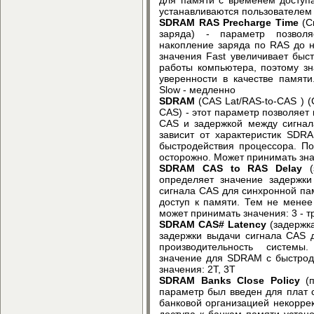
устанавливаются пользователем
SDRAM RAS Precharge Time
(C
заряда) - параметр позвол
накопление заряда по RAS до н
значения Fast увеличивает быс
работы компьютера, поэтому зн
уверенности в качестве памяти
Slow - медленно
SDRAM
(CAS Lat/RAS-to-CAS ) 
CAS) - этот параметр позволяет
CAS и задержкой между сигнал
зависит от характеристик SDR
быстродействия процессора. По
осторожно. Может принимать знач
SDRAM CAS to RAS Delay
определяет значение задержк
сигнала CAS для синхронной па
доступ к памяти. Тем не менее
может принимать значения: 3 - тр
SDRAM CAS# Latency
(задержк
задержки выдачи сигнала CAS 
производительность системы
значение для SDRAM с быстрод
значения: 2T, 3T
SDRAM Banks Close Policy
(
параметр был введен для плат с
банковой организацией некоррек
доступа к банкам памяти устан