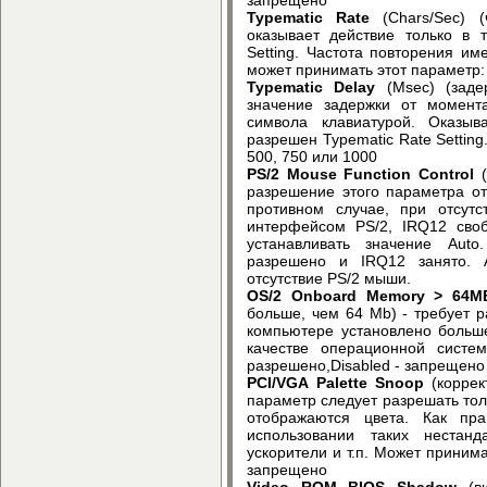
Typematic Rate
(Chars/Sec) (
оказывает действие только в 
Setting. Частота повторения и
может принимать этот параметр: 6
Typematic Delay
(Msec) (заде
значение задержки от момент
символа клавиатурой. Оказыв
разрешен Typematic Rate Setting
500, 750 или 1000
PS/2 Mouse Function Control
(
разрешение этого параметра о
противном случае, при отсут
интерфейсом PS/2, IRQ12 своб
устанавливать значение Aut
разрешено и IRQ12 занято. 
отсутствие PS/2 мыши.
OS/2 Onboard Memory > 64M
больше, чем 64 Mb) - требует 
компьютере установлено больш
качестве операционной систе
разрешено,Disabled - запрещено
PCI/VGA Palette Snoop
(коррек
параметр следует разрешать толь
отображаются цвета. Как пр
использовании таких нестан
ускорители и т.п. Может принима
запрещено
Video ROM BIOS Shadow
(ви