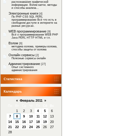
распознавания графической
информации. Взлом капчи, методы
и способы анализа...
Электронные книги
[4]
По PHP CSS SQL PERL
программированию Всё что есть в
свободном доступе в интернете на
разных ресурсах.
WEB программирование
[9]
Всё о программировании WEB PHP
Java PERL HTTP HTML и т.п.
Взлом
[6]
методика взлома, примеры взлома,
способы защиты от взлома
Онлайн сервисы
[2]
Полезные сервисы онлайн
Администрирование
[27]
Опыт системного
администрирования
Статистика
Календарь
«
Февраль 2011
»
Пн
Вт
Ср
Чт
Пт
Сб
Вс
1
2
3
4
5
6
7
8
9
10
11
12
13
14
15
16
17
18
19
20
21
22
23
24
25
26
27
28