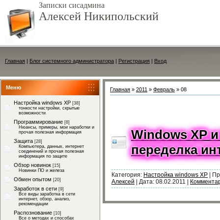
Записки сисадмина
Алексей Никипольский
Главная
|
Блог системного администратора
|
Регистрация
|
Вход
Меню
Главная
»
2011
»
Февраль
»
08
Настройка windows XP
[38]
тонкости настройки, скрытые
возможности
Программирование
[8]
Нюансы, примеры, мои наработки и
Windows XP и 
прочая полезная информация
Защита
[28]
переделка ин
Компьютера, данных, интернет
соединений и прочая полезная
информация по защите
Обзор новинок
[15]
Новинки ПО и железа
Категория:
Настройка windows XP
|
Пр
Обмен опытом
[20]
Алексей
|
Дата:
08.02.2011
|
Комментар
Заработок в сети
[9]
Все виды заработка в сети
интернет, обзор, анализ,
рекомендации
Распознование
[10]
Все о методах и способах