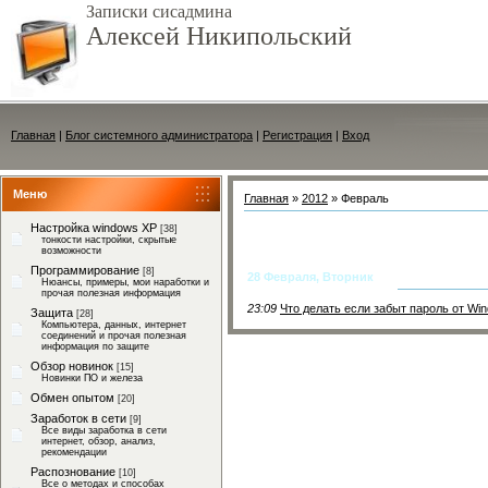
Записки сисадмина
Алексей Никипольский
Главная
|
Блог системного администратора
|
Регистрация
|
Вход
Меню
Главная
»
2012
»
Февраль
Настройка windows XP
[38]
тонкости настройки, скрытые
возможности
Программирование
[8]
28 Февраля, Вторник
Нюансы, примеры, мои наработки и
прочая полезная информация
23:09
Что делать если забыт пароль от Wi
Защита
[28]
Компьютера, данных, интернет
соединений и прочая полезная
информация по защите
Обзор новинок
[15]
Новинки ПО и железа
Обмен опытом
[20]
Заработок в сети
[9]
Все виды заработка в сети
интернет, обзор, анализ,
рекомендации
Распознование
[10]
Все о методах и способах