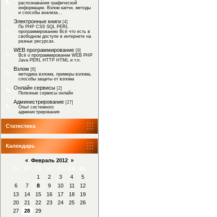
распознавания графической
информации. Взлом капчи, методы
и способы анализа...
Электронные книги
[4]
По PHP CSS SQL PERL
программированию Всё что есть в
свободном доступе в интернете на
разных ресурсах.
WEB программирование
[9]
Всё о программировании WEB PHP
Java PERL HTTP HTML и т.п.
Взлом
[6]
методика взлома, примеры взлома,
способы защиты от взлома
Онлайн сервисы
[2]
Полезные сервисы онлайн
Администрирование
[27]
Опыт системного
администрирования
Статистика
Календарь
«
Февраль 2012
»
Пн
Вт
Ср
Чт
Пт
Сб
Вс
1
2
3
4
5
6
7
8
9
10
11
12
13
14
15
16
17
18
19
20
21
22
23
24
25
26
27
28
29