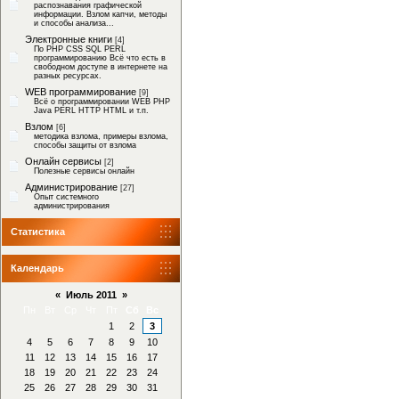
распознавания графической
информации. Взлом капчи, методы
и способы анализа...
Электронные книги
[4]
По PHP CSS SQL PERL
программированию Всё что есть в
свободном доступе в интернете на
разных ресурсах.
WEB программирование
[9]
Всё о программировании WEB PHP
Java PERL HTTP HTML и т.п.
Взлом
[6]
методика взлома, примеры взлома,
способы защиты от взлома
Онлайн сервисы
[2]
Полезные сервисы онлайн
Администрирование
[27]
Опыт системного
администрирования
Статистика
Календарь
«
Июль 2011
»
Пн
Вт
Ср
Чт
Пт
Сб
Вс
1
2
3
4
5
6
7
8
9
10
11
12
13
14
15
16
17
18
19
20
21
22
23
24
25
26
27
28
29
30
31