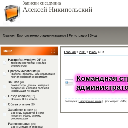
Записки сисадмина
Алексей Никипольский
Главная
|
Блог системного администратора
|
Регистрация
|
Вход
Меню
Главная
»
2011
»
Июль
»
03
Настройка windows XP
[38]
тонкости настройки, скрытые
возможности
Программирование
[8]
Нюансы, примеры, мои наработки и
Командная ст
прочая полезная информация
Защита
[28]
администрато
Компьютера, данных, интернет
соединений и прочая полезная
информация по защите
Обзор новинок
[15]
Новинки ПО и железа
Категория:
Электронные книги
|
Просмотров:
7515
|
Обмен опытом
[20]
Заработок в сети
[9]
Все виды заработка в сети
интернет, обзор, анализ,
рекомендации
Распознование
[10]
Все о методах и способах