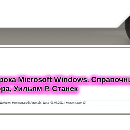
рока Microsoft Windows. Справочн
ра, Уильям Р. Станек
Добавил:
Никипольский-Алексей
|
Дата:
03.07.2011
|
Комментарии (0)