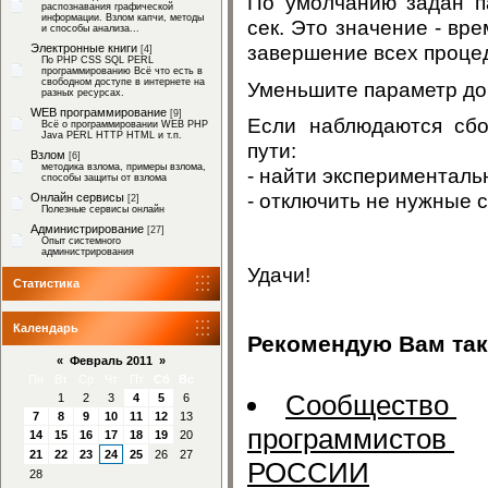
По умолчанию задан 
распознавания графической
информации. Взлом капчи, методы
сек. Это значение - вр
и способы анализа...
завершение всех процед
Электронные книги
[4]
По PHP CSS SQL PERL
программированию Всё что есть в
свободном доступе в интернете на
Уменьшите параметр д
разных ресурсах.
WEB программирование
[9]
Если наблюдаются сбо
Всё о программировании WEB PHP
Java PERL HTTP HTML и т.п.
пути:
Взлом
[6]
методика взлома, примеры взлома,
- найти эксперименталь
способы защиты от взлома
- отключить не нужные 
Онлайн сервисы
[2]
Полезные сервисы онлайн
Администрирование
[27]
Опыт системного
администрирования
Удачи!
Статистика
Календарь
Рекомендую Вам так
«
Февраль 2011
»
Пн
Вт
Ср
Чт
Пт
Сб
Вс
Сообщество
1
2
3
4
5
6
7
8
9
10
11
12
13
программистов
14
15
16
17
18
19
20
21
22
23
24
25
26
27
РОССИИ
28