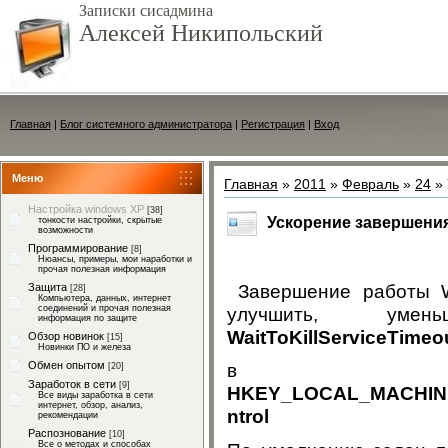
Записки сисадмина
Алексей Никипольский
Главная
|
Блог системного администратора
|
Регистрация
|
Вход
Меню
Главная
»
2011
»
Февраль
»
24
» 
Настройка windows XP
[38]
Ускорение завершени
тонкости настройки, скрытые
возможности
Программирование
[8]
Нюансы, примеры, мои наработки и
прочая полезная информация
Завершение работы W
Защита
[28]
Компьютера, данных, интернет
соединений и прочая полезная
информация по защите
WaitToKillServiceTimeo
Обзор новинок
[15]
Новинки ПО и железа
Обмен опытом
[20]
Заработок в сети
[9]
HKEY_LOCAL_MACHINE/
Все виды заработка в сети
интернет, обзор, анализ,
ntrol
рекомендации
Распознование
[10]
Все о методах и способах