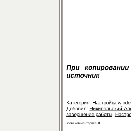
Загрузить, скача
Ускорение завер
бесплатно.
Скачать Ускоре
Windows XP беспл
Ускорение завер
бесплатно и без р
При копировании
источник
Ускорение завершения раб
Категория
:
Настройка wind
Добавил
:
Никипольский-Ал
завершение работы
,
Настр
Всего комментариев
:
0