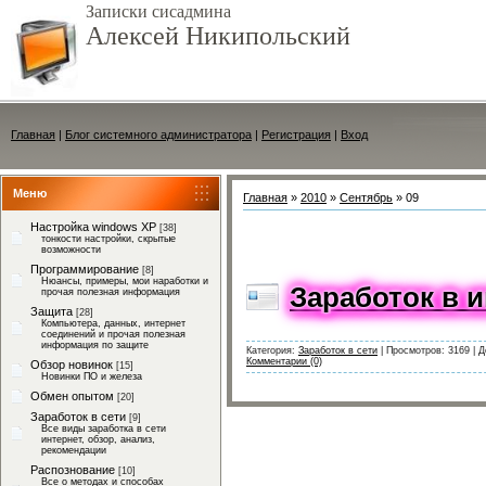
Записки сисадмина
Алексей Никипольский
Главная
|
Блог системного администратора
|
Регистрация
|
Вход
Меню
Главная
»
2010
»
Сентябрь
»
09
Настройка windows XP
[38]
тонкости настройки, скрытые
возможности
Программирование
[8]
Нюансы, примеры, мои наработки и
Заработок в 
прочая полезная информация
Защита
[28]
Компьютера, данных, интернет
соединений и прочая полезная
информация по защите
Категория:
Заработок в сети
|
Просмотров:
3169
|
Д
Комментарии (0)
Обзор новинок
[15]
Новинки ПО и железа
Обмен опытом
[20]
Заработок в сети
[9]
Все виды заработка в сети
интернет, обзор, анализ,
рекомендации
Распознование
[10]
Все о методах и способах