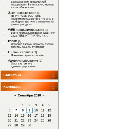
распознавания графической
информации. Взлом капчи, методы
и способы анализа...
Электронные книги
[4]
По PHP CSS SQL PERL
программированию Всё что есть в
свободном доступе в интернете на
разных ресурсах.
WEB программирование
[9]
Всё о программировании WEB PHP
Java PERL HTTP HTML и т.п.
Взлом
[6]
методика взлома, примеры взлома,
способы защиты от взлома
Онлайн сервисы
[2]
Полезные сервисы онлайн
Администрирование
[27]
Опыт системного
администрирования
Статистика
Календарь
«
Сентябрь 2010
»
Пн
Вт
Ср
Чт
Пт
Сб
Вс
1
2
3
4
5
6
7
8
9
10
11
12
13
14
15
16
17
18
19
20
21
22
23
24
25
26
27
28
29
30