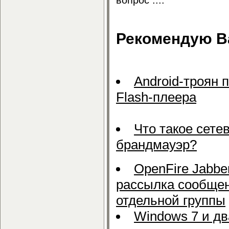
Рекомендую Ва
Android-троян 
Flash-плеера
Что такое сете
брандмауэр?
OpenFire Jabber
рассылка сообще
отдельной группы
Windows 7 и д