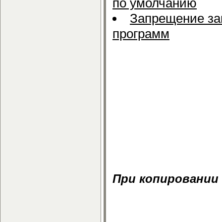
по умолчанию
Запрещение за
программ
Загрузить, скач
прозрачной авто
бесплатно.
Скачать Установ
пользователей в
Установка Op
пользователей
регистрации.
При копировании
Установка Op
пользователей в 