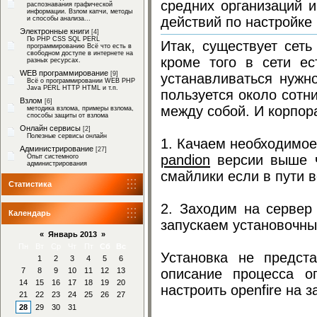
средних организаций и
распознавания графической
информации. Взлом капчи, методы
действий по настройке
и способы анализа...
Электронные книги
[4]
По PHP CSS SQL PERL
Итак, существует сет
программированию Всё что есть в
свободном доступе в интернете на
кроме того в сети е
разных ресурсах.
WEB программирование
[9]
устанавливаться нужн
Всё о программировании WEB PHP
Java PERL HTTP HTML и т.п.
пользуется около сотн
Взлом
[6]
между собой. И корпор
методика взлома, примеры взлома,
способы защиты от взлома
Онлайн сервисы
[2]
Полезные сервисы онлайн
1. Качаем необходимо
Администрирование
[27]
pandion
версии выше че
Опыт системного
администрирования
смайлики если в пути 
Статистика
2. Заходим на сервер
Календарь
запускаем установочны
«
Январь 2013
»
Пн
Вт
Ср
Чт
Пт
Сб
Вс
Установка не предст
1
2
3
4
5
6
7
8
9
10
11
12
13
описание процесса о
14
15
16
17
18
19
20
настроить openfire на 
21
22
23
24
25
26
27
28
29
30
31