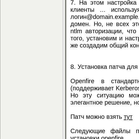
7. На этом настройка
клиенты ... использ
логин@domain.exampl
домен. Но, не всех эт
ntlm авторизации, что
того, установим и нас
же создадим общий кон
8. Установка патча для
Openfire в стандар
(поддерживает Kerberos
Но эту ситуацию мож
элегантное решение, но
Патч можно взять
тут
Следующие файлы па
установки openfire.