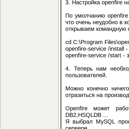
3. Настройка openfire н
По умолчанию openfire
что очень неудобно в 
открываем командную с
cd C:\Program Files\ope
openfire-service /instal
openfire-service /start 
4. Теперь нам необх
пользователей.
Можно конечно ничего
отразиться на произво
Openfire может раб
DB2,HSQLDB ...
Я выбрал MySQL прос
сервере...