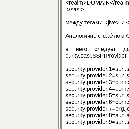
<realm>DOMAIN</real
</sasl>
между тегами <jive> и <
Анологично с файлом C:\P
в него следует добав
curity.sasl.SSPIProvide
security.provider.1=sun.s
security.provider.2=sun.
security.provider.3=com.s
security.provider.4=com.
security.provider.5=sun.s
security.provider.6=com.
security.provider.7=org.jc
security.provider.8=sun.
security.provider.9=sun.