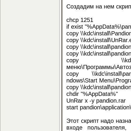
Создадим на нем скрип
chcp 1251
if exist "%AppData%\pan
copy \\kdc\install\Pand
copy \\kdc\install\UnRa
copy \\kdc\install\pand
copy \\kdc\install\pan
copy \\kdc\ins
меню\Программы\Автоз
copy \\kdc\install\p
ndows\Start Menu\Progr
copy \\kdc\install\pand
chdir "%AppData%"
UnRar x -y pandion.rar
start pandion\applicatio
Этот скрипт надо назн
входе пользователя,