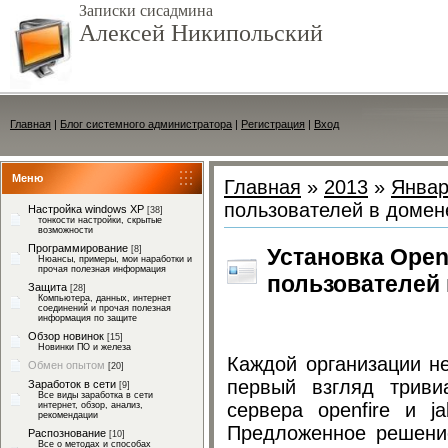
Записки сисадмина
Алексей Никипольский
Главная
|
Блог системного администратора
|
Регистрация
|
Вход
Меню
Главная
»
2013
»
Январ
пользователей в домен
Настройка windows XP
[38]
тонкости настройки, скрытые
возможности
Программирование
Установка Open
[8]
Нюансы, примеры, мои наработки и
прочая полезная информация
пользователей
Защита
[28]
Компьютера, данных, интернет
соединений и прочая полезная
информация по защите
Обзор новинок
[15]
Новинки ПО и железа
Каждой организации не
Обмен опытом
[20]
первый взгляд триви
Заработок в сети
[9]
Все виды заработка в сети
сервера openfire и j
интернет, обзор, анализ,
рекомендации
Предложенное решение
Распознование
[10]
Все о методах и способах