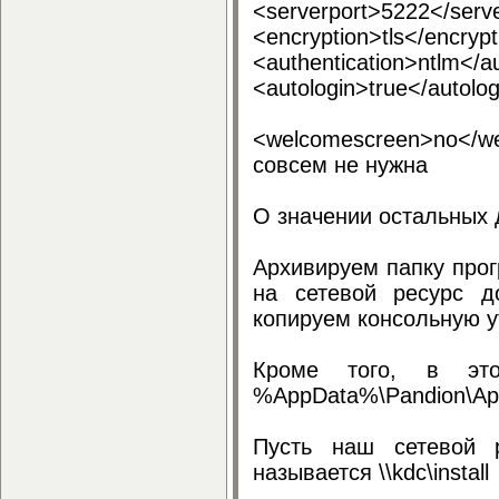
<serverport>5222</serv
<encryption>tls</encrypt
<authentication>ntlm</au
<autologin>true</autol
<welcomescreen>no</w
совсем не нужна
О значении остальных 
Архивируем папку прог
на сетевой ресурс д
копируем консольную у
Кроме того, в эт
%AppData%\Pandion\Appl
Пусть наш сетевой 
называется \\kdc\install