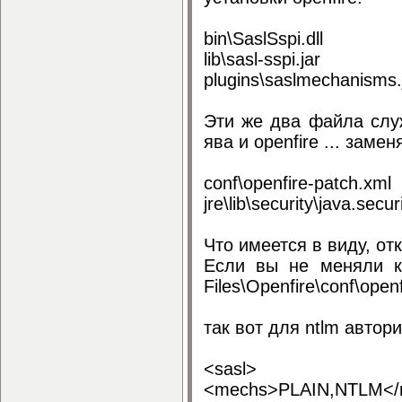
bin\SaslSspi.dll
lib\sasl-sspi.jar
plugins\saslmechanisms.
Эти же два файла слу
ява и openfire ... заме
conf\openfire-patch.xml
jre\lib\security\java.secur
Что имеется в виду, от
Если вы не меняли ка
Files\Openfire\conf\openf
так вот для ntlm автор
<sasl>
<mechs>PLAIN,NTLM<